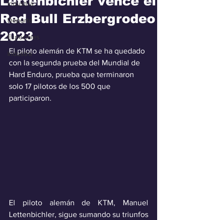
Lettenbichler vence el
Industria
Red Bull Erzbergrodeo
Deporte
2023
Especiales
El piloto alemán de KTM se ha quedado 
Industra
con la segunda prueba del Mundial de 
Hard Enduro, prueba que terminaron 
solo 17 pilotos de los 500 que 
participaron.
El piloto alemán de KTM, Manuel 
Lettenbichler, sigue sumando su triunfos 