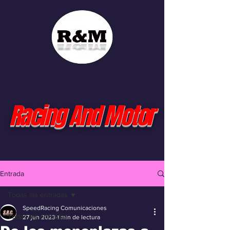
Racing And Motor
Entrada
Todas las entradas
SpeedRacing Comunicaciones
Todas las entradas
27 jun 2023
1 min de lectura