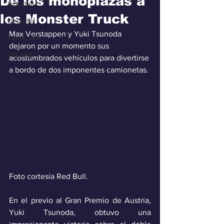
De los monoplazas a
Industria
los Monster Truck
Deporte
Max Verstappen y Yuki Tsunoda 
Especiales
dejaron por un momento sus 
Industra
acostumbrados vehículos para divertirse 
a bordo de dos imponentes camionetas.
Foto cortesía Red Bull.
En el previo al Gran Premio de Austria, 
Yuki Tsunoda, obtuvo una 