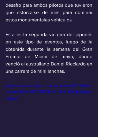
desafío para ambos pilotos que tuvieron 
que esforzarse de más para dominar 
estos monumentales vehículos.
Esta es la segunda victoria del japonés 
en este tipo de eventos, luego de la 
obtenida durante la semana del Gran 
Premio de Miami de mayo, donde 
venció al australiano Daniel Ricciardo en 
una carrera de mini lanchas. 
https://video.wixstatic.com/video/fa1841_f92ec
af1ead642dbb870d878bfa23180/1080p/mp4/fi
le.mp4