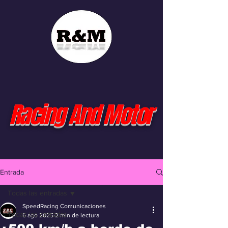
Racing And Motor
Entrada
Todas las entradas
SpeedRacing Comunicaciones
Todas las entradas
6 ago 2025
2 min de lectura