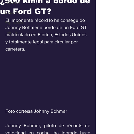
¿500 km/h a bordo de
Industria
un Ford GT?
Deporte
El imponente récord lo ha conseguido 
Especiales
Johnny Bohmer a bordo de un Ford GT 
Industra
matriculado en Florida, Estados Unidos, 
y totalmente legal para circular por 
carretera.
Foto cortesía Johnny Bohmer
Johnny Bohmer, piloto de récords de 
velocidad en coche, ha logrado hace 