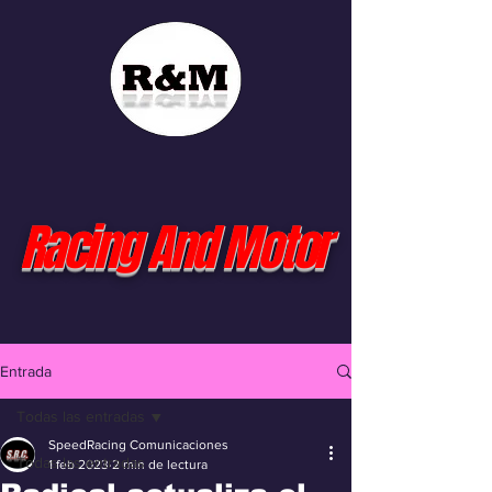
Racing And Motor
Entrada
Todas las entradas
SpeedRacing Comunicaciones
Todas las entradas
1 feb 2023
2 min de lectura