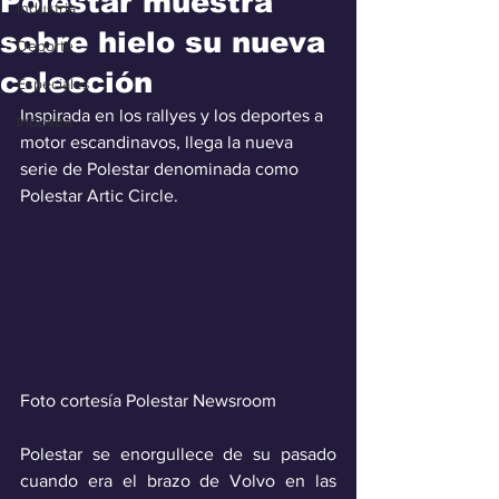
Polestar muestra
Industria
sobre hielo su nueva
Deporte
colección
Especiales
Inspirada en los rallyes y los deportes a 
Industra
motor escandinavos, llega la nueva 
serie de Polestar denominada como 
Polestar Artic Circle.
Foto cortesía Polestar Newsroom
Polestar se enorgullece de su pasado 
cuando era el brazo de Volvo en las 