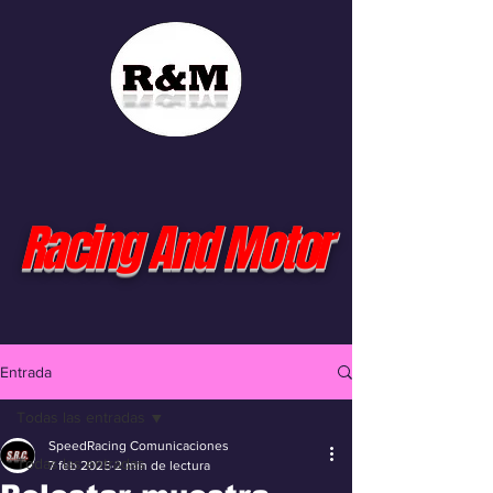
Racing And Motor
Entrada
Todas las entradas
SpeedRacing Comunicaciones
Todas las entradas
7 feb 2025
2 min de lectura