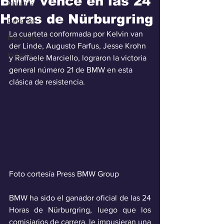
BMW vence en las 24
Industria
Horas de Nürburgring
Deporte
La cuarteta conformada por Kelvin van 
Especiales
der Linde, Augusto Farfus, Jesse Krohn 
Industra
y Raffaele Marciello, lograron la victoria 
general número 21 de BMW en esta 
clásica de resistencia.
Foto cortesía Press BMW Group
BMW ha sido el ganador oficial de las 24 
Horas de Nürburgring, luego que los 
comisiarios de carrera, le impusieran una 