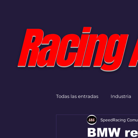
Racing 
Todas las entradas
Industria
SpeedRacing Comu
BMW re