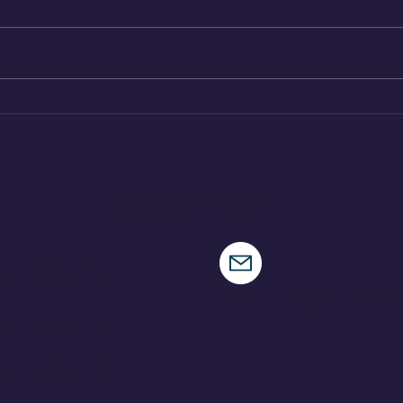
Pajari logra una victoria
Ind
de ensueño en su tierra
par
CONTÁCTENOS
municaciones
speedracingcomunica
municaciones
municaciones