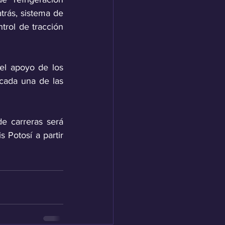
trás, sistema de 
trol de tracción 
l apoyo de los 
cada una de las 
 carreras será 
Potosí a partir 