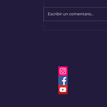
Escribir un comentario...
Bogotá convirtió sus
calles en una pista de
Hard Enduro
Speed Racing Co
Speed Racing Co
Speed Racing Co