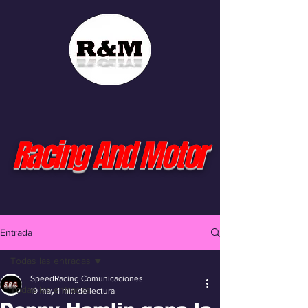
Racing And Motor
Entrada
Todas las entradas
SpeedRacing Comunicaciones
Todas las entradas
19 may
1 min de lectura