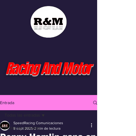
Racing And Motor
Entrada
Todas las entradas
SpeedRacing Comunicaciones
Todas las entradas
8 sept 2025
2 min de lectura