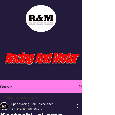
Racing And Motor
Entrada
Todas las entradas
SpeedRacing Comunicaciones
Todas las entradas
8 mar
2 min de lectura