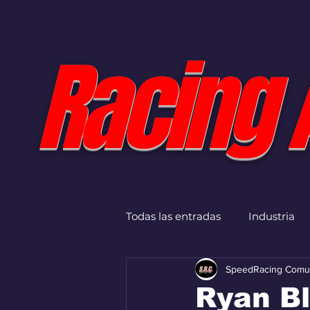
Racing 
Todas las entradas
Industria
SpeedRacing Comu
Ryan B