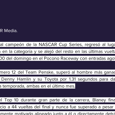
R Media.
ual campeón de la NASCAR Cup Series, regresó al lugar
a en la categoría y se alejó del resto en las últimas vuel
0 del domingo en el Pocono Raceway con entradas agot
número 12 del Team Penske, superó al hombre más ganado
Denny Hamlin y su Toyota por 1.31 segundos para dar
la temporada, ambas en el último mes.
 Top 10 durante gran parte de la carrera, Blaney fina
cio a 44 vueltas del final y nunca fue superado a pesar 
mente motivado alineado junto a él o directamente detrá