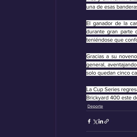
una de esas bandera
El ganador de la ca
durante gran parte d
teniéndose que confo
Gracias a su noveno l
general, aventajand
solo quedan cinco car
La Cup Series regresa
Brickyard 400 este d
Deporte