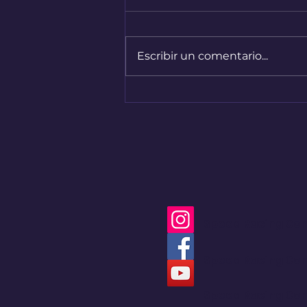
Escribir un comentario...
Bogotá convirtió sus
calles en una pista de
Hard Enduro
Speed Racing Co
Speed Racing Co
Speed Racing Co