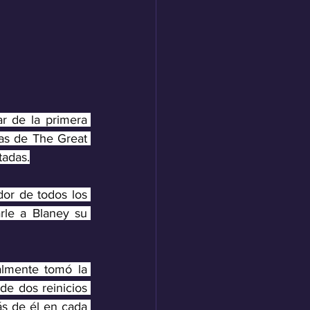
 de la primera 
tas de The Great 
adas.
r de todos los 
le a Blaney su 
lmente tomó la 
de dos reinicios 
s de él en cada 