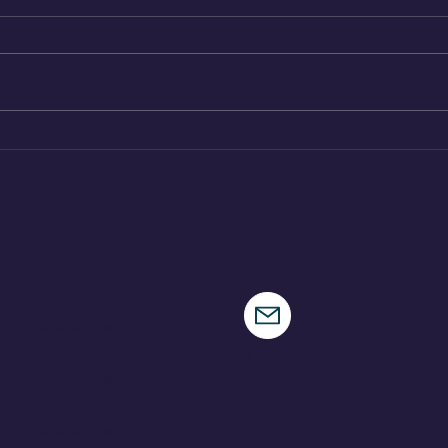
Pajari logra una victoria
Ind
de ensueño en su tierra
par
CONTÁCTENOS
municaciones
speedracingcomunica
municaciones
municaciones