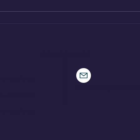
Pajari logra una victoria
Ind
de ensueño en su tierra
par
CONTÁCTENOS
municaciones
speedracingcomunica
municaciones
municaciones