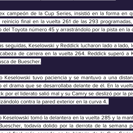
 ex campeón de la Cup Series, insistió en la forma en qu
reinicio final en la vuelta 261 de las 293 programadas
 del Toyota número 45 y arrastrándolo por la pista en la 
s seguidas, Keselowski y Reddick lucharon lado a lado, l
 cabeza de carrera en la vuelta 264. Reddick superó a 
usca de Buescher.
 Keselowski tuvo paciencia y se mantuvo a una distanc
el drama que se desarrollaba delante de él. En la vuelta
 por el liderato salió mal y su Camry se deslizó por la pis
zándolo contra la pared exterior en la curva 4. 
Keselowski tomó la delantera en la vuelta 285 y la mantu
Buescher, todavía dolido por la derrota de la semana p