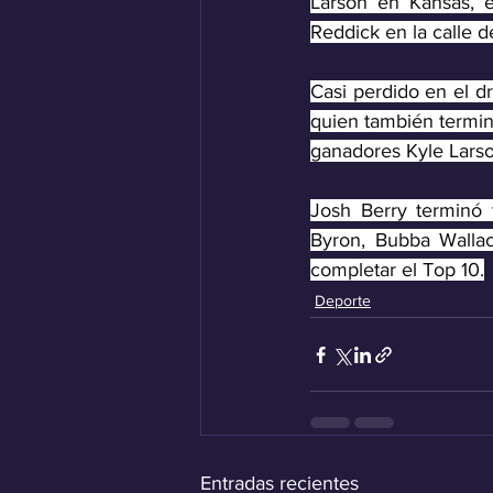
Larson en Kansas, e
Reddick en la calle d
Casi perdido en el dr
quien también terminó
ganadores Kyle Larso
Josh Berry terminó 
Byron, Bubba Walla
completar el Top 10.
Deporte
Entradas recientes