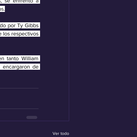
, se enfrentó a 
os.
ido por Ty Gibbs 
 los respectivos 
 tanto William 
 encargaron de 
Ver todo