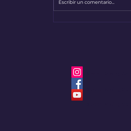
Escribir un comentario...
Bogotá convirtió sus
calles en una pista de
Hard Enduro
Speed Racing Co
Speed Racing Co
Speed Racing Co