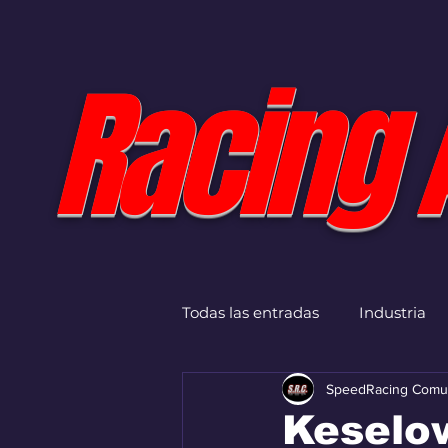
Racing 
Todas las entradas
Industria
SpeedRacing Comu
Keselo