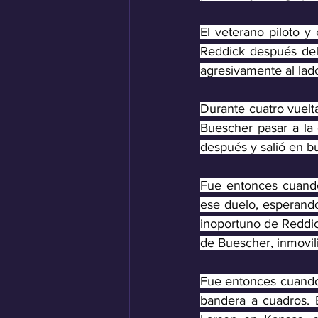
El veterano piloto y
Reddick después del 
agresivamente al lado
Durante cuatro vuelta
Buescher pasar a la
después y salió en b
Fue entonces cuando
ese duelo, esperando 
inoportuno de Reddick
de Buescher, inmovili
Fue entonces cuando 
bandera a cuadros. 