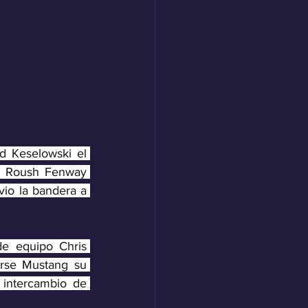
 Keselowski el 
l Roush Fenway 
vio la bandera a 
e equipo Chris 
rse Mustang su 
intercambio de 