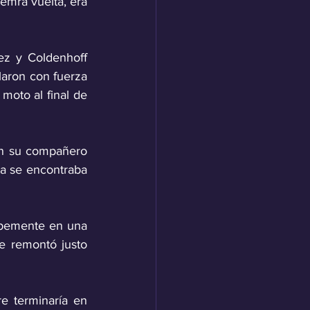
mra vuelta, era 
z y Coldenhoff 
aron con fuerza 
moto al final de 
on su compañero 
a se encontraba 
rpemente en una 
e remontó justo 
e terminaría en 