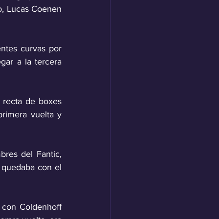
o, Lucas Coenen 
ntes curvas por 
ar a la tercera 
a recta de boxes 
primera vuelta y 
res del Fantic, 
 quedaba con el 
 con Coldenhoff 