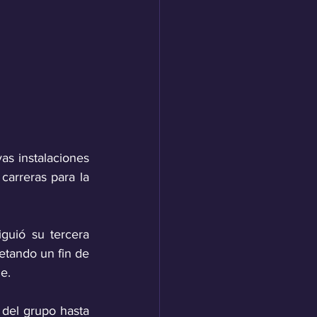
s instalaciones 
arreras para la 
uió su tercera 
tando un fin de 
e.
 del grupo hasta 