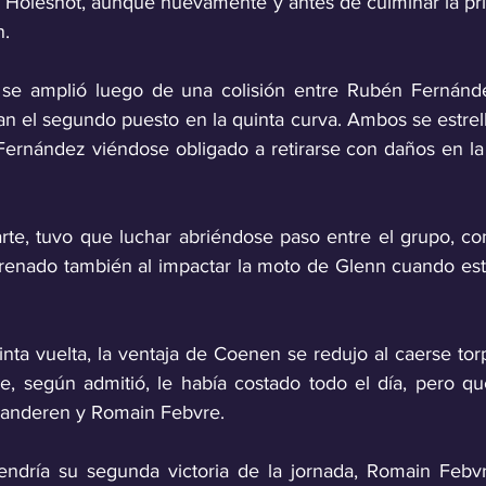
Holeshot, aunque nuevamente y antes de culminar la prie
n.
e se amplió luego de una colisión entre Rubén Fernánde
an el segundo puesto en la quinta curva. Ambos se estrell
Fernández viéndose obligado a retirarse con daños en la 
rte, tuvo que luchar abriéndose paso entre el grupo, c
renado también al impactar la moto de Glenn cuando est
inta vuelta, la ventaja de Coenen se redujo al caerse to
, según admitió, le había costado todo el día, pero qu
aanderen y Romain Febvre.
endría su segunda victoria de la jornada, Romain Febvr