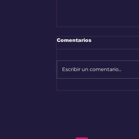
Comentarios
Escribir un comentario...
Bogotá convirtió sus
calles en una pista de
Hard Enduro