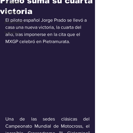
Prado suma su cuarta
Industria
victoria
Deporte
El piloto español Jorge Prado se llevó a 
Especiales
casa una nueva victoria, la cuarta del 
Industra
año, tras imponerse en la cita que el 
MXGP celebró en Pietramurata.
Una de las sedes clásicas del 
Campeonato Mundial de Motocross, el 