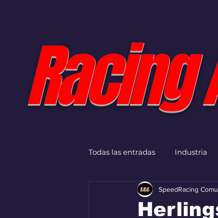
Racing 
Todas las entradas
Industria
SpeedRacing Comu
Herling