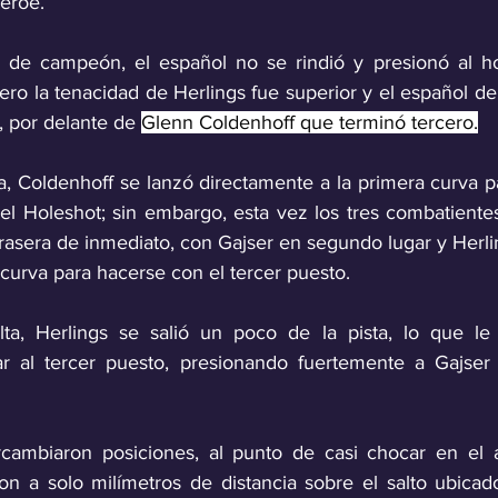
éroe. 
d de campeón, el español no se rindió y presionó al ho
ero la tenacidad de Herlings fue superior y el español de
, por delante de 
Glenn Coldenhoff que terminó tercero.
a, Coldenhoff se lanzó directamente a la primera curva 
l Holeshot; sin embargo, esta vez los tres combatientes 
trasera de inmediato, con Gajser en segundo lugar y Herli
curva para hacerse con el tercer puesto. 
lta, Herlings se salió un poco de la pista, lo que le 
r al tercer puesto, presionando fuertemente a Gajser a
ercambiaron posiciones, al punto de casi chocar en el 
n a solo milímetros de distancia sobre el salto ubicado