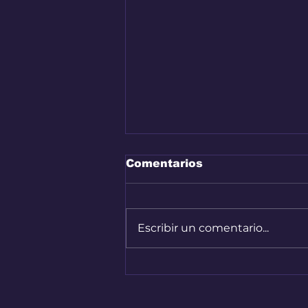
Comentarios
Escribir un comentario...
Bogotá convirtió sus
calles en una pista de
Hard Enduro