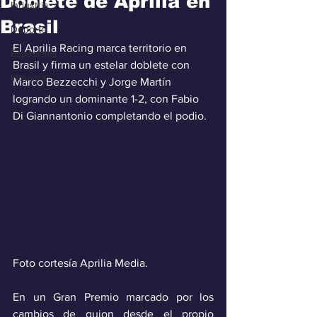
Doblete de Aprilia en
Industria
Brasil
Deporte
El Aprilia Racing marca territorio en 
Especiales
Brasil y firma un estelar doblete con 
Industra
Marco Bezzecchi y Jorge Martín 
logrando un dominante 1-2, con Fabio 
Di Giannantonio completando el podio.
Foto cortesía Aprilia Media.
En un Gran Premio marcado por los 
cambios de guion desde el propio 