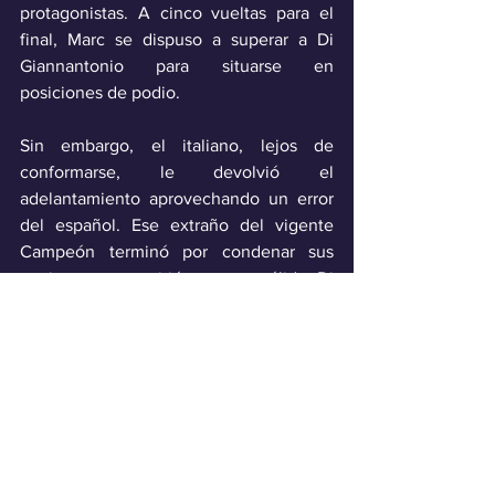
protagonistas. A cinco vueltas para el 
final, Marc se dispuso a superar a Di 
Giannantonio para situarse en 
posiciones de podio. 
Sin embargo, el italiano, lejos de 
conformarse, le devolvió el 
adelantamiento aprovechando un error 
del español. Ese extraño del vigente 
Campeón terminó por condenar sus 
opciones y permitió que un sólido Di 
Giannantonio se afianzara como el 
encargado de completar el podio.
Deporte