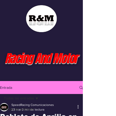
Racing And Motor
Entrada
Todas las entradas
SpeedRacing Comunicaciones
Todas las entradas
23 mar
3 min de lectura