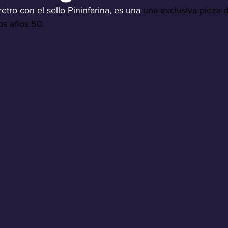
etro con el sello Pininfarina, es una 
una exclusiva pieza d
los años 50.