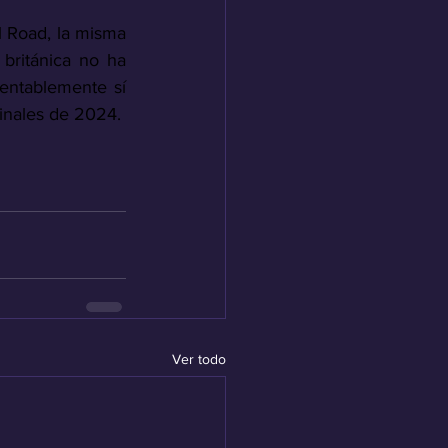
l Road, la misma 
británica no ha 
ntablemente sí 
inales de 2024.
Ver todo