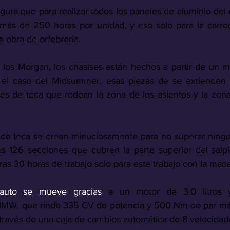
egura
que para realizar todos los paneles de aluminio del
más de 250 horas por unidad, y eso solo para la carroc
 obra de orfebrería.
 los Morgan, los chasises están hechos a partir de un 
 el caso del Midsummer, esas piezas de se extienden in
nes de teca que rodean la zona de los asientos y la zona 
 de teca se crean minuciosamente para no superar ningu
as 126 secciones que cubren la parte superior del salpic
as 30 horas de trabajo solo para este trabajo con la made
auto se mueve gracias 
a un motor de 3.0 litros y 
BMW, que rinde 335 CV de potencia y 500 Nm de par máxi
a través de una caja de cambios automática de 8 velocidad