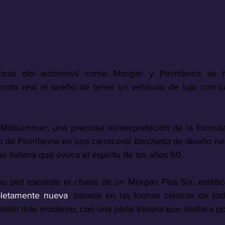
ricas del automóvil como Morgan y Pininfarina se h
undo real el sueño de tener un vehículo de lujo con car
 Midsummer, una preciosa reinterpretación de la fórmul
n de Pininfarina en una carrocería 
barchetta 
de diseño neo
o italiana que evoca el espíritu de los años 50.
u piel esconde el chasis de un Morgan Plus Six, estéti
pletamente nueva
, basada en las formas clásicas de to
stilo más moderno, con una parte trasera que destaca po