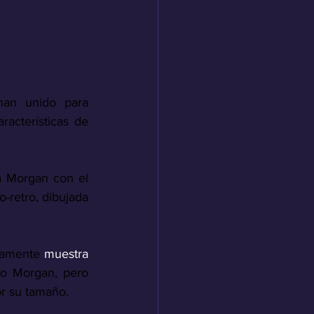
an unido para 
acterísticas de 
a Morgan con el 
-retro, dibujada 
camente
 muestra 
do Morgan, pero 
r su tamaño.