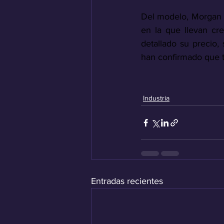
Del modelo, Morgan ta
en la que llevan cre
detallado su precio
han confirmado que t
Industria
Entradas recientes