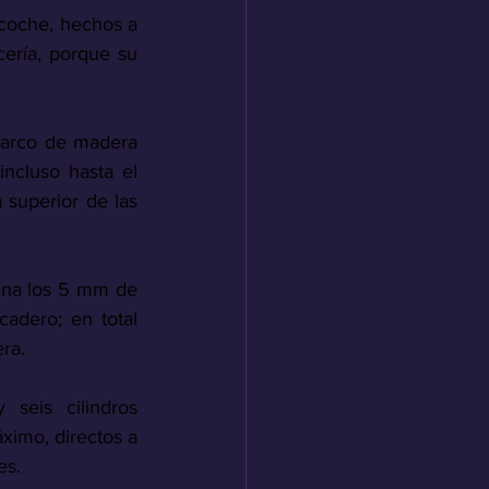
 coche, hechos a 
ería, porque su 
marco de madera 
cluso hasta el 
superior de las 
na los 5 mm de 
adero; en total 
ra.
seis cilindros 
mo, directos a 
es.