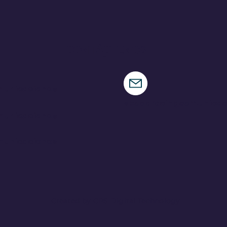
nueva criatura
Fes
CONTÁCTENOS
municaciones
speedracingcomunica
municaciones
municaciones
Created by CPS Digital Technology