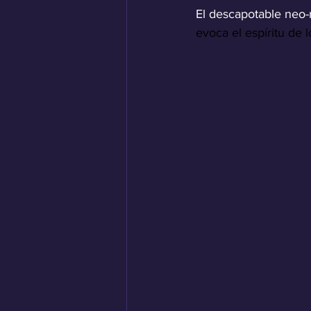
El descapotable neo-r
evoca el espíritu de 