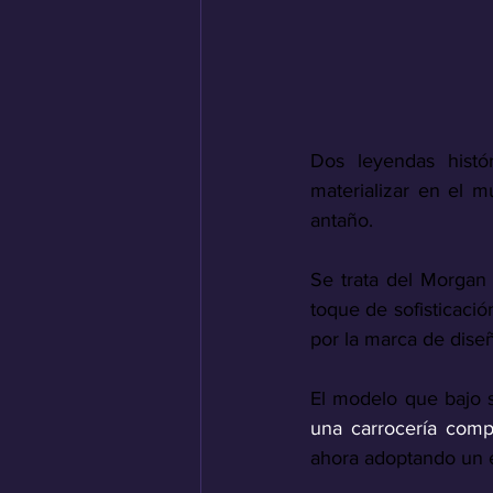
Dos leyendas histó
materializar en el m
antaño.
Se trata del Morgan
toque de sofisticació
por la marca de diseñ
El modelo que bajo s
una carrocería com
ahora adoptando un e