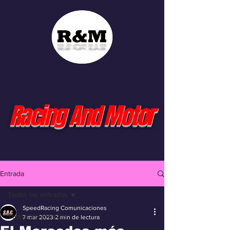
Racing And Motor
Entrada
Todas las entradas
SpeedRacing Comunicaciones
Todas las entradas
7 mar 2023
2 min de lectura