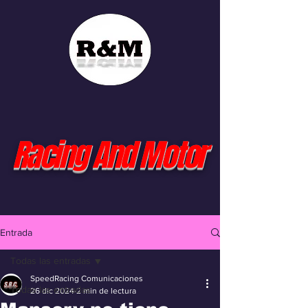
Racing And Motor
Entrada
Todas las entradas
SpeedRacing Comunicaciones
Todas las entradas
26 dic 2024
2 min de lectura