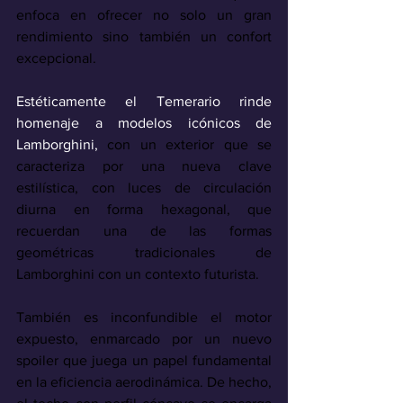
enfoca en ofrecer no solo un gran 
rendimiento sino también un confort 
excepcional.
Estéticamente el Temerario rinde 
homenaje a modelos icónicos de 
Lamborghini, 
con un exterior que se 
caracteriza por una nueva clave 
estilística, con
luces de circulación 
diurna en forma hexagonal, que 
recuerdan una de las formas 
geométricas tradicionales de 
Lamborghini con un contexto futurista. 
También es inconfundible el motor 
expuesto, enmarcado por un nuevo 
spoiler que juega un papel fundamental 
en la eficiencia aerodinámica. De hecho, 