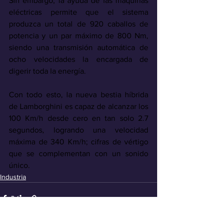
Sin embargo, la ayuda de las máquinas 
eléctricas permite que el sistema 
produzca un total de 920 caballos de 
potencia y un par máximo de 800 Nm, 
siendo una transmisión automática de 
ocho velocidades la encargada de 
digerir toda la energía.
Con todo esto, la nueva bestia híbrida 
de Lamborghini es capaz de alcanzar los 
100 Km/h desde cero en tan solo 2.7 
segundos, logrando una velocidad 
máxima de 340 Km/h; cifras de vértigo 
que se complementan con un sonido 
único.
Industria