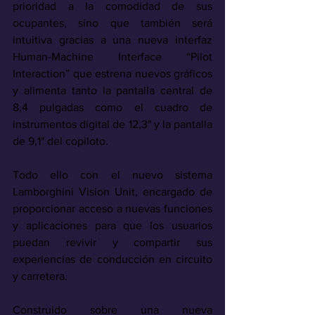
prioridad a la comodidad de sus 
ocupantes, sino que también será 
intuitiva gracias a una nueva interfaz 
Human-Machine Interface “Pilot 
Interaction” que estrena nuevos gráficos 
y alimenta tanto la pantalla central de 
8,4 pulgadas como el cuadro de 
instrumentos digital de 12,3" y la pantalla 
de 9,1" del copiloto.
Todo ello con el nuevo sistema 
Lamborghini Vision Unit, encargado de 
proporcionar acceso a nuevas funciones 
y aplicaciones para que los usuarios 
puedan revivir y compartir sus 
experiencias de conducción en circuito 
y carretera.
Construido sobre una nueva 