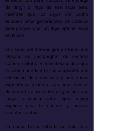
el techo con perfil cóncavo se encarga 
de dirigir el flujo de aire hacia este, 
mientras que los bajos del coche 
equipan unos generadores de vórtices 
para proporcionar un flujo optimo hacia 
el difusor. 
El diseño del interior gira en torno a la 
filosofía de Lamborghini de sentirse 
como un piloto; la firma italiana dice que 
la cabina brindará ta sus ocupantes una 
sensación de dinamismo y una nueva 
experiencia a bordo, con unos niveles 
de confort sin precedentes gracias a una 
mayor distancia entre ejes, mayor 
espacio para la cabeza y nuevos 
asientos confort. 
La nueva bestia híbrida no solo dará 