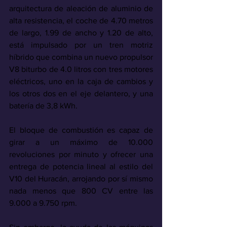
arquitectura de aleación de aluminio de 
alta resistencia, el coche de 4.70 metros 
de largo, 1.99 de ancho y 1.20 de alto, 
está impulsado por un tren motriz 
híbrido
que combina un nuevo propulsor 
V8 biturbo de 4.0 litros con tres motores 
eléctricos, uno en la caja de cambios y 
los otros dos en el eje delantero, y una 
batería de 3,8 kWh. 
El bloque de combustión es capaz de 
girar a un máximo de 10.000 
revoluciones por minuto y ofrecer una 
entrega de potencia lineal al estilo del 
V10 del Huracán, arrojando por sí mismo 
nada menos que 800 CV entre las 
9.000 a 9.750 rpm. 