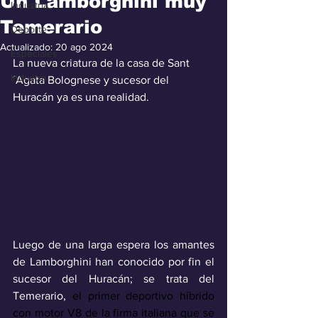
Un Lamborghini muy
Industria
Temerario
Deporte
Actualizado:
20 ago 2024
Especiales
La nueva criatura de la casa de Sant
Industra
´Agata Bolognese y sucesor del 
Huracán ya es una realidad.
Luego de una larga espera los amantes 
de Lamborghini han conocido por fin el 
sucesor del Huracán; se trata del 
Temerario, 
el primer deportivo híbrido 
con motor V8 de la firma italiana que se 