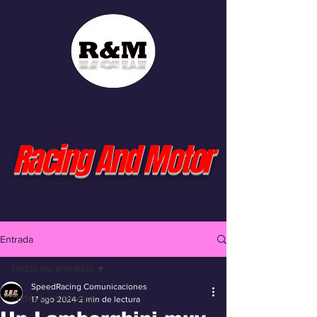
Racing And Motor
Entrada
Todas las entradas
SpeedRacing Comunicaciones
Todas las entradas
17 ago 2024
2 min de lectura