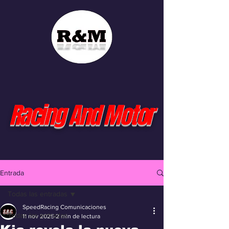
Racing And Motor
Entrada
Todas las entradas
SpeedRacing Comunicaciones
Todas las entradas
11 nov 2025
2 min de lectura