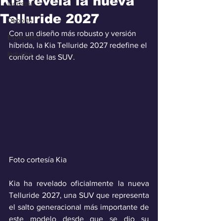
Kia revela la nueva
Industria
Telluride 2027
Deporte
Con un diseño más robusto y versión 
Especiales
híbrida, la Kia Telluride 2027 redefine el 
Industra
confort de las SUV. 
Foto cortesía Kia
Kia ha revelado oficialmente la nueva 
Telluride 2027, una SUV que representa 
el salto generacional más importante de 
este modelo desde que se dio su 