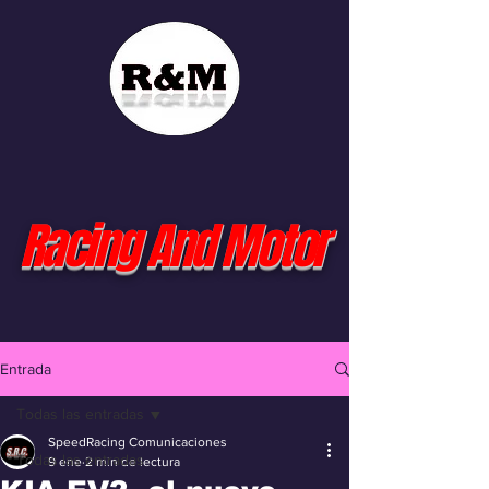
Racing And Motor
Entrada
Todas las entradas
SpeedRacing Comunicaciones
Todas las entradas
9 ene
2 min de lectura