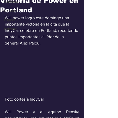
Victoria de Power en
Industria
Portland
Deporte
Will power logró este domingo una 
Especiales
importante victoria en la cita que la 
Industra
IndyCar celebró en Portland, recortando 
puntos importantes al líder de la 
general Alex Palou.
Foto cortesía IndyCar
Will Power y el equipo Penske 