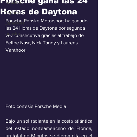
Porsche gana las 24
Industria
Horas de Daytona
Deporte
Porsche Penske Motorsport ha ganado 
Especiales
las 24 Horas de Daytona por segunda 
Industra
vez consecutiva gracias al trabajo de 
Felipe Nasr, Nick Tandy y Laurens 
Vanthoor.
Foto cortesía Porsche Media
Bajo un sol radiante en la costa atlántica 
del estado norteamericano de Florida, 
un total de 61 autos se dieron cita en el 