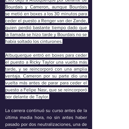
Bourdais y Cameron, aunque Bourdais 
se metió en boxes a los 30 minutos para 
ceder el puesto a Renger van der Zande, 
quien perdió bastante tiempo dado que  
la llamada se hizo tarde y Bourdais no se 
había soltado los cinturones.
Albuquerque entró en boxes para ceder 
el puesto a Ricky Taylor una vuelta más 
tarde, y se reincorporó con una amplia 
ventaja. Cameron por su parte dio una 
vuelta más antes de parar para ceder el 
puesto a Felipe Nasr, que se reincorporó 
por delante de Taylor.
La carrera continuó su curso antes de la 
última media hora, no sin antes haber 
pasado por dos neutralizaciones, una de 