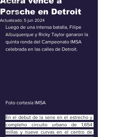
Acura vence a
Industria
Porsche en Detroit
Deporte
Actualizado:
5 jun 2024
Especiales
Luego de una intensa batalla, Filipe 
Industra
Albuquerque y Ricky Taylor ganaron la 
quinta ronda del Campeonato IMSA 
celebrada en las calles de Detroit.
Foto cortesía IMSA
En el debut de la serie en el estrecho y 
compleho circuito urbano de 1,654 
millas y nueve curvas en el centro de 