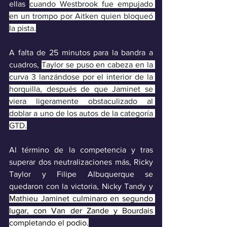
ellas 
cuando Westbrook fue empujado 
en un trompo por Aitken quien bloqueó 
la pista.
A falta de 25 minutos para la bandra a 
cuadros, 
Taylor se puso en cabeza en la 
curva 3 lanzándose por el interior de la 
horquilla, después de que Jaminet se 
viera ligeramente obstaculizado al 
doblar a uno de los autos de la categoría 
GTD.
Al término de la competencia y tras 
superar dos neutralizaciones más, Ricky 
Taylor y Filipe Albuquerque se 
quedaron con la victoria, Nicky Tandy y 
Mathieu Jaminet culminaro en segundo 
lugar, con Van der Zande y Bourdais 
completando el podio.