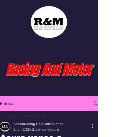
Racing And Motor
Entrada
Todas las entradas
SpeedRacing Comunicaciones
Todas las entradas
3 jun 2024
2 min de lectura