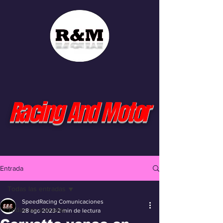
Racing And Motor
Entrada
Todas las entradas
SpeedRacing Comunicaciones
Todas las entradas
28 ago 2023
2 min de lectura