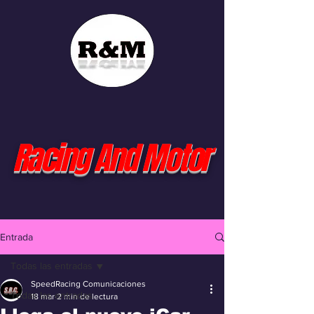
Racing And Motor
Entrada
Todas las entradas
SpeedRacing Comunicaciones
Todas las entradas
18 mar
2 min de lectura