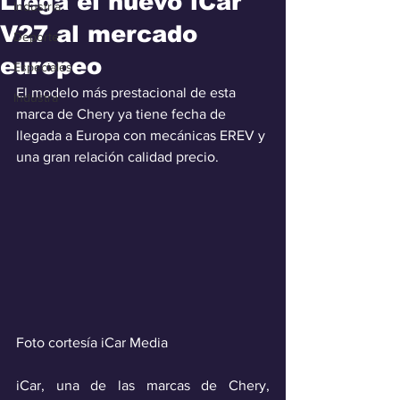
Llega el nuevo iCar
Industria
V27 al mercado
Deporte
europeo
Especiales
El modelo más prestacional de esta 
Industra
marca de Chery ya tiene fecha de 
llegada a Europa con mecánicas EREV y 
una gran relación calidad precio. 
Foto cortesía iCar Media
iCar, una de las marcas de Chery, 