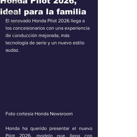
Honda Pilot 2026,
Industria
ideal para la familia
Deporte
El renovado Honda Pilot 2026 llega a 
Especiales
los concesionarios con una experiencia 
Industra
de conducción mejorada, más 
tecnología de serie y un nuevo estilo 
audaz.
Foto cortesía Honda Newsroom
Honda ha querido presentar el nuevo 
Pilot 2026, modelo que llega con 