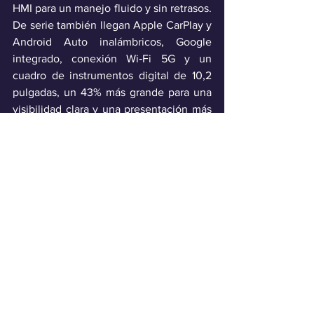
HMI para un manejo fluido y sin retrasos. 
De serie también llegan Apple CarPlay y 
Android Auto inalámbricos, Google 
integrado, conexión Wi‑Fi 5G y un 
cuadro de instrumentos digital de 10,2 
pulgadas, un 43% más grande para una 
visibilidad clara y una presentación más 
inmersiva. 
Industria
Ver todo
Entradas recientes