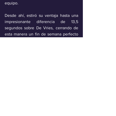
equipo.
Desde ahí, estiró su ventaja hasta una 
impresionante diferencia de 13,5 
segundos sobre De Vries, cerrando de 
esta manera un fin de semana perfecto 
para despedirse de Jaguar.
Deporte
Ver todo
Entradas recientes