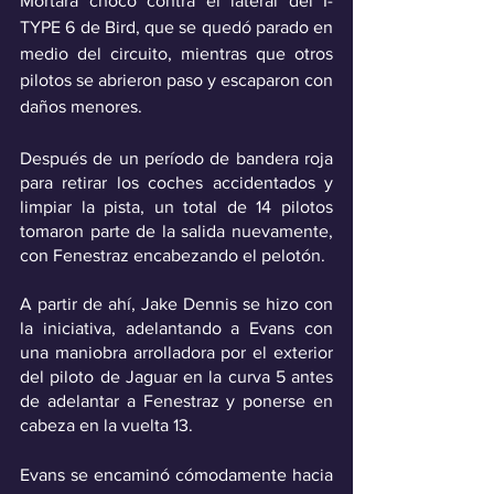
Mortara chocó contra el lateral del I-
TYPE 6 de Bird, que se quedó parado en 
medio del circuito, mientras que otros 
pilotos se abrieron paso y escaparon con 
daños menores.
Después de un período de bandera roja 
para retirar los coches accidentados y 
limpiar la pista, un total de 14 pilotos 
tomaron parte de la salida nuevamente, 
con Fenestraz encabezando el pelotón.
A partir de ahí, Jake Dennis se hizo con 
la iniciativa, adelantando a Evans con 
una maniobra arrolladora por el exterior 
del piloto de Jaguar en la curva 5 antes 
de adelantar a Fenestraz y ponerse en 
cabeza en la vuelta 13. 
Evans se encaminó cómodamente hacia 