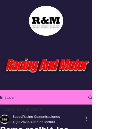
Racing And Motor
Entrada
Todas las entradas
SpeedRacing Comunicaciones
Todas las entradas
17 jul 2023
3 min de lectura