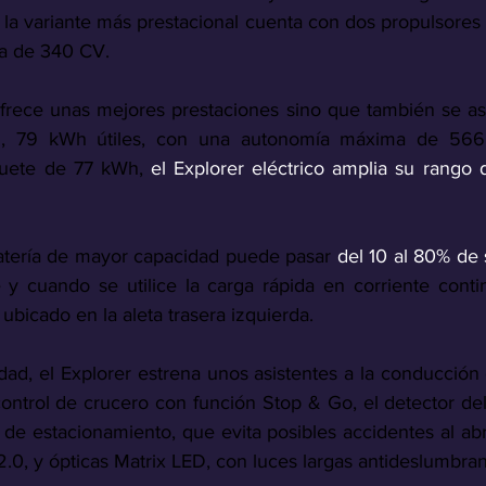
 la variante más prestacional cuenta con dos propulsores 
a de 340 CV. 
ofrece unas mejores prestaciones sino que también se asoc
, 79 kWh útiles, con una autonomía máxima de 566 k
quete de 77 kWh, 
el Explorer eléctrico amplia su rango d
atería de mayor capacidad puede pasar 
del 10 al 80% de 
 y cuando se utilice la carga rápida en corriente contin
bicado en la aleta trasera izquierda. 
dad, el Explorer estrena unos asistentes a la conducción
l control de crucero con función Stop & Go, el detector de
a de estacionamiento, que evita posibles accidentes al abrir
.0, y ópticas Matrix LED, con luces largas antideslumbran