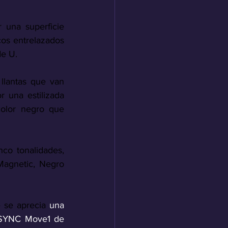
 una superficie 
os entrelazados 
e U. 
 llantas que van 
 una estilizada 
olor negro que 
co tonalidades, 
agnetic, Negro 
 se aprecia 
una 
a SYNC Move1 de 