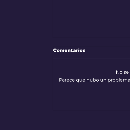
Comentarios
No se
Parece que hubo un problema té
Audi A2 e-Tron, el auto
más eficiente de la
marca