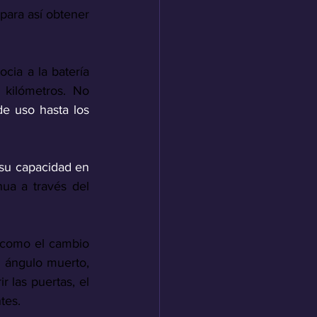
para así obtener 
ia a la batería 
ilómetros. No 
e uso hasta los 
su capacidad en 
ua a través del 
 como el cambio 
l ángulo muerto, 
 las puertas, el 
tes. 