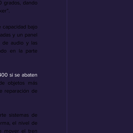
0 grados, dando 
er”. 
 capacidad bajo 
adas y un panel 
de audio y las 
ado en la parte 
400 si se abaten 
de objetos más 
e reparación de 
te sistemas de 
ma, el nivel de 
 mover el tren 