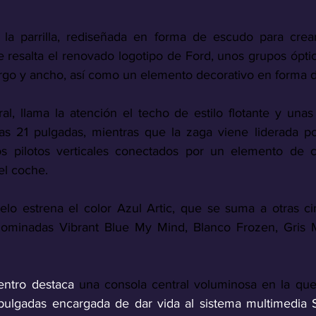
 la parrilla, rediseñada en forma de escudo para crear
e resalta el renovado logotipo de Ford, unos grupos óptic
largo y ancho, así como un elemento decorativo en forma d
al, llama la atención el techo de estilo flotante y unas
as 21 pulgadas, mientras que la zaga viene liderada por
os pilotos verticales conectados por un elemento de c
l coche. 
elo estrena el color Azul Artic, que se suma a otras cin
nominadas Vibrant Blue My Mind, Blanco Frozen, Gris M
entro destaca 
una consola central voluminosa en la que
15 pulgadas encargada de dar vida al sistema multimedi