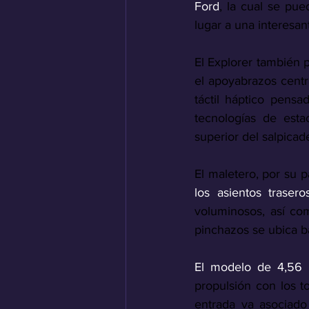
Ford
, la cual se pu
lugar a una interesa
El Explorer también 
el apoyabrazos centr
táctil háptico pens
tecnologías de estac
superior del salpicad
El maletero, por su p
los asientos trasero
voluminosos, así com
pinchazos se ubica ba
El modelo de 4,56 m
propulsión con los t
entrada va asociad