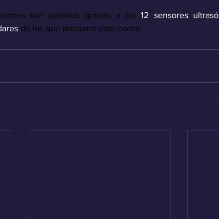
ciones son posibles gracias a los 
12 sensores ultrasón
dares
 de las que presume este coche.