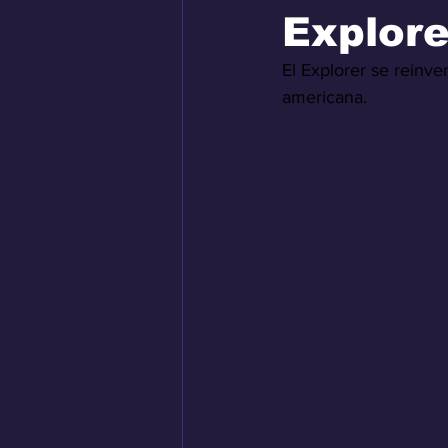
Explore
El Explorer se reinve
americana.