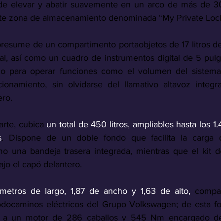
ede elevar y abatir suavemente en un arco de más de 3
nte zona de almacenamiento denominada “My Private Lock
presume de un compartimento portaobjetos de 17 litros de
al, así como un cuadro de instrumentos digital de 5 pulg
ado para operar funciones como el volumen del sistema 
ionamiento, sin olvidarse del llamativo altavoz integr
ero.
arte, cubica 
un total de 450 litros, ampliables hasta los 1.
s
. Dispone de un doble fondo que facilita la carga 
o una bandeja trasera integrada, mientras que el kit d
jo el capó delantero. 
etros de largo, 1,87 de ancho y 1,63 de alto, 
compar
odocaminos eléctricos del Grupo Volkswagen; de esta for
o a un motor de 286 caballos y 545 Nm encargado de