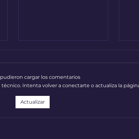
 pudieron cargar los comentarios
cnico. Intenta volver a conectarte o actualiza la página
Hennessey destapa su
Todo
Actualizar
nueva criatura
Fes