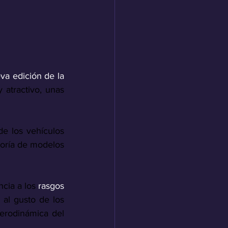
a edición de la 
atractivo, unas 
e los vehículos 
yoría de modelos 
cia a los 
rasgos 
al gusto de los 
aerodinámica del 