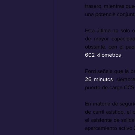
trasero, mientras que
una potencia conjunt
Esta última no solo 
de mayor capacidad
obstante, con el pa
602 kilómetros
.
Ford señala que la b
26 minutos
, siempre
puerto de carga CCS u
En materia de seguri
de carril asistido, e
el asistente de salid
aparcamiento activo 2