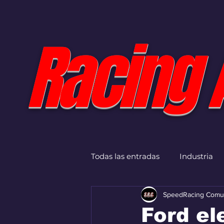
Racing 
Todas las entradas
Industria
SpeedRacing Comu
Ford el