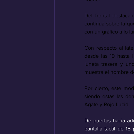
Del frontal destacan
continua sobre la qu
con un gráfico a lo 
Con respecto al later
desde las 19 hasta l
luneta trasera y un
muestra el nombre de
Por cierto, este mod
siendo estas las de
Agate y Rojo Lucid.
De puertas hacia ad
pantalla táctil de 