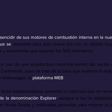
sencidir de sus motores de combustión interna en la nuev
ue se 
reinventa para esta nueva era con un diseño muy 
s y autonomías que superan los 500 kilómetros. 
e uso de una arquitectura conocida dentro del sector d
o Continente, pues se trata de la base que sustenta la ma
o Volkswagen, la 
plataforma MEB
.
a firma estadounidense presenta un vehículo que no renun
de la denominación Explorer
, aunque sí los ha adaptado 
n líneas fluidas y estilizadas pensadas para mejorar la 