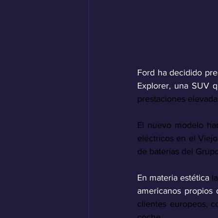
Ford ha decidido pre
Explorer, una SUV q
prestaciones elevada
El nuevo modelo hac
eléctricos en el Viej
de baterías del Grup
En materia estética 
l
americanos propios 
clientes europeos, co
coche. 