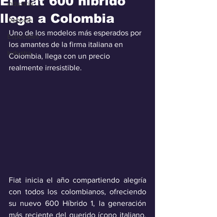
El Fiat 600 híbrido
Industria
llega a Colombia
Deporte
Uno de los modelos más esperados por 
Especiales
los amantes de la firma italiana en 
Industra
Colombia, llega con un precio 
realmente irresistible.
Fiat inicia el año compartiendo alegría 
con todos los colombianos, ofreciendo 
su nuevo 600 Híbrido 1, la generación 
más reciente del querido ícono italiano, 