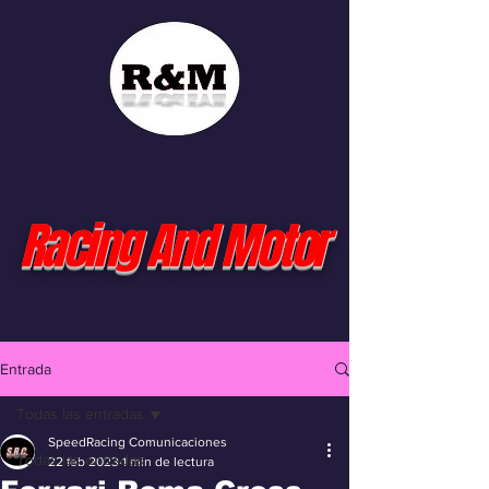
Racing And Motor
Entrada
Todas las entradas
SpeedRacing Comunicaciones
Todas las entradas
22 feb 2023
1 min de lectura