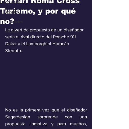
Ferrari Roma Cross
Industria
Turismo, y por qué
Deporte
no?
Especiales
La divertida propuesta de un diseñador 
Industra
sería el rival directo del Porsche 911 
Dakar y el Lamborghini Huracán 
Sterrato.
No es la primera vez que el diseñador 
Sugardesign sorprende con una 
propuesta llamativa y para muchos, 