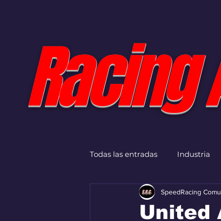
Racing 
Todas las entradas
Industria
SpeedRacing Comu
United 