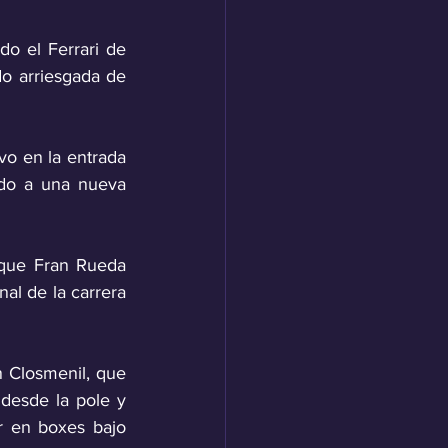
o el Ferrari de 
o arriesgada de 
o en la entrada 
do a una nueva 
 que Fran Rueda 
l de la carrera 
 Closmenil, que 
desde la pole y 
r en boxes bajo 