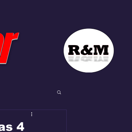
r
as 4