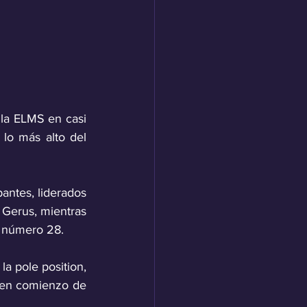
la ELMS en casi 
lo más alto del 
antes, liderados 
Gerus, mientras 
a número 28.
a pole position, 
uen comienzo de 