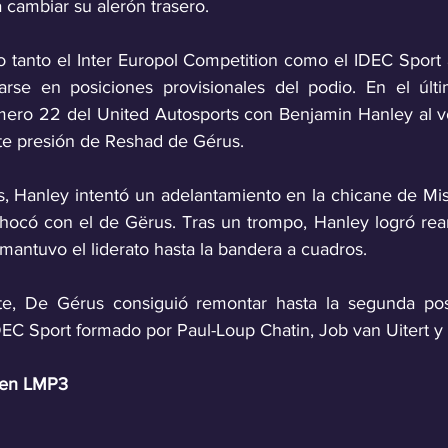
 cambiar su alerón trasero. 
tanto el Inter Europol Competition como el IDEC Sport 
carse en posiciones provisionales del podio. En el últ
mero 22 del United Autosports con Benjamin Hanley al vo
rte presión de Reshad de Gérus. 
, Hanley intentó un adelantamiento en la chicane de Mist
hocó con el de Gërus. Tras un trompo, Hanley logró rea
mantuvo el liderato hasta la bandera a cuadros.
te, De Gérus consiguió remontar hasta la segunda posic
DEC Sport formado por Paul-Loup Chatin, Job van Uitert y 
a en LMP3