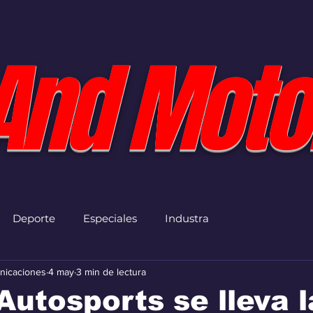
And Moto
Deporte
Especiales
Industra
nicaciones
4 may
3 min de lectura
Autosports se lleva l