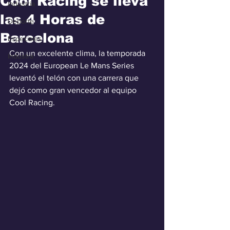
Cool Racing se lleva
Industria
las 4 Horas de
Deporte
Barcelona
Especiales
Con un excelente clima, la temporada 
Industra
2024 del European Le Mans Series 
levantó el telón con una carrera que 
dejó como gran vencedor al equipo 
Cool Racing.