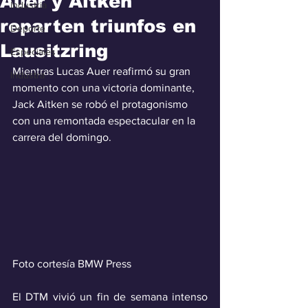
Auer y Aitken
Industria
reparten triunfos en
Deporte
Lausitzring
Especiales
Mientras Lucas Auer reafirmó su gran 
Industra
momento con una victoria dominante, 
Jack Aitken se robó el protagonismo 
con una remontada espectacular en la 
carrera del domingo.
Foto cortesía BMW Press
El DTM vivió un fin de semana intenso 