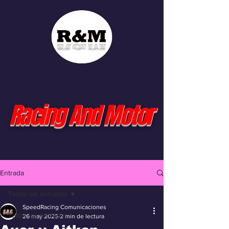
Racing And Motor
Entrada
Todas las entradas
SpeedRacing Comunicaciones
Todas las entradas
26 may 2025
2 min de lectura