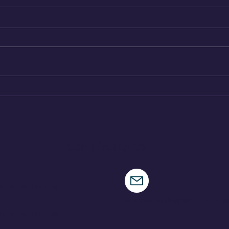
Audi A2 e-Tron, el auto
Hen
más eficiente de la
nue
marca
CONTÁCTENOS
municaciones
speedracingcomunica
municaciones