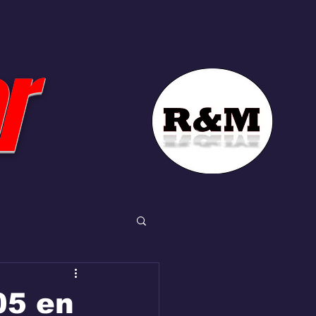
r
05 en