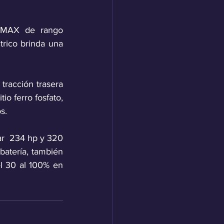
 MAX de rango 
rico brinda una 
racción trasera 
o ferro fosfato, 
s.
r  234 hp y 320 
tería, también 
l 30 al 100% en 