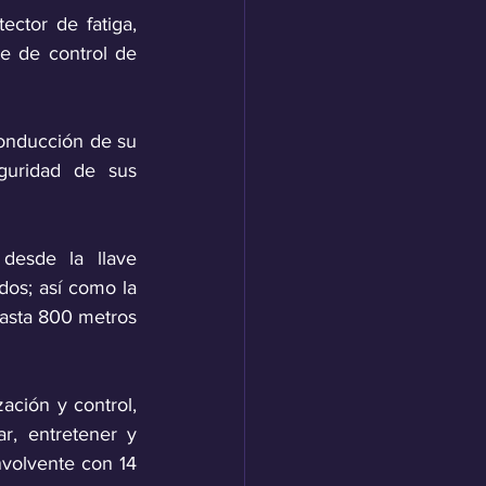
ctor de fatiga, 
e de control de 
onducción de su 
uridad de sus 
desde la llave 
os; así como la 
asta 800 metros 
ción y control, 
r, entretener y 
volvente con 14 