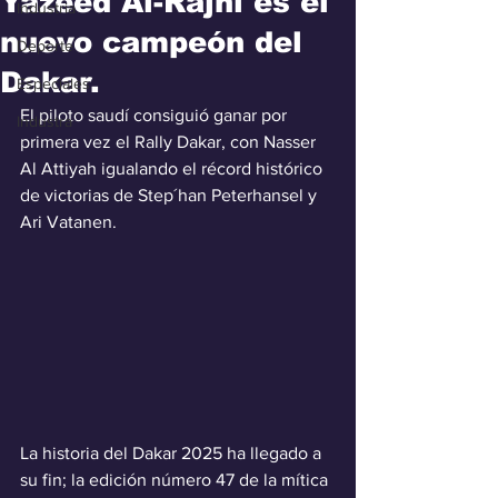
Yazeed Al-Rajhi es el
Industria
nuevo campeón del
Deporte
Dakar.
Especiales
El piloto saudí consiguió ganar por 
Industra
primera vez el Rally Dakar, con Nasser 
Al Attiyah igualando el récord histórico 
de victorias de Step´han Peterhansel y 
Ari Vatanen.
La historia del Dakar 2025 ha llegado a 
su fin; la edición número 47 de la mítica 