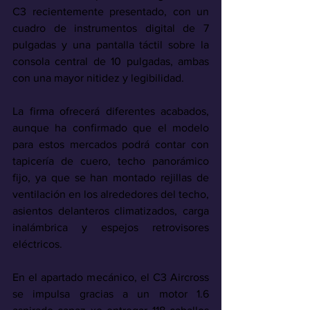
C3 recientemente presentado, con un 
cuadro de instrumentos digital de 7 
pulgadas y una pantalla táctil sobre la 
consola central de 10 pulgadas, ambas 
con una mayor nitidez y legibilidad. 
La firma ofrecerá diferentes acabados, 
aunque ha confirmado que el modelo 
para estos mercados podrá contar con 
tapicería de cuero, techo panorámico 
fijo, ya que se han montado rejillas de 
ventilación en los alrededores del techo, 
asientos delanteros climatizados, carga 
inalámbrica y espejos retrovisores 
eléctricos.
En el apartado mecánico, el C3 Aircross 
se impulsa gracias a un motor 1.6 