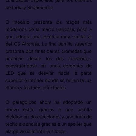
cualidades especiales para los clientes 
de India y Sudamérica.
El modelo presenta los rasgos más 
modernos de la marca francesa, pese a 
que adopta una estética muy similar al 
del C5 Aircross. La fina parrilla superior 
presenta dos finas barras cromadas que 
arrancan desde los dos chevrones, 
convirtiéndose en unos cordones de 
LED que se desvían hacia la parte 
superior e inferior donde se hallan la luz 
diurna y los faros principales.
El paragolpes ahora ha adoptado un 
nuevo estilo gracias a una parrilla 
dividida en dos secciones y una línea de 
techo extendida gracias a un spoiler que 
alarga visualmente la silueta.