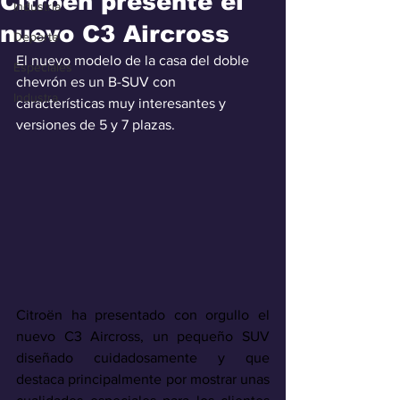
Citroën presente el
Industria
nuevo C3 Aircross
Deporte
El nuevo modelo de la casa del doble 
Especiales
chevrón es un B-SUV con 
Industra
características muy interesantes y 
versiones de 5 y 7 plazas.
Citroën ha presentado con orgullo el 
nuevo C3 Aircross, un pequeño SUV 
diseñado cuidadosamente y que 
destaca principalmente por mostrar unas 