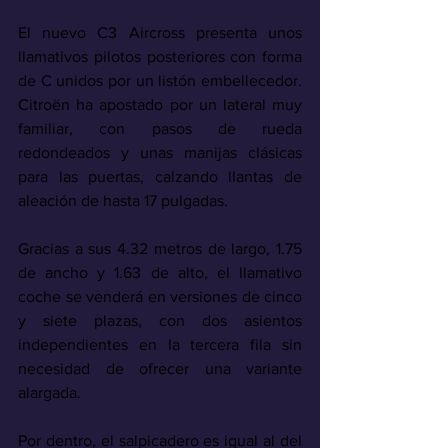
El nuevo C3 Aircross presenta unos 
llamativos pilotos posteriores con forma 
de C unidos por un listón embellecedor. 
Citroën ha apostado por un lateral muy 
familiar, con pasos de rueda 
redondeados y unas manijas clásicas 
para las puertas, calzando llantas de 
aleación de hasta 17 pulgadas.
Gracias a sus 4.32 metros de largo, 1.75 
de ancho y 1.63 de alto, el llamativo 
coche se venderá en versiones de cinco 
y siete plazas, con dos asientos 
independientes en la tercera fila sin 
necesidad de ofrecer una variante 
alargada.
Por dentro, el salpicadero es igual al del 