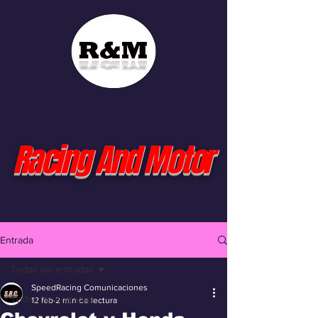
Racing And Motor
Entrada
Todas las entradas
SpeedRacing Comunicaciones
Todas las entradas
12 feb
2 min de lectura