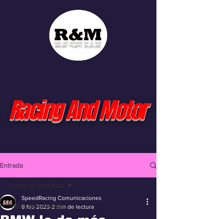
Racing And Motor
Entrada
Todas las entradas
SpeedRacing Comunicaciones
Todas las entradas
8 feb 2023
2 min de lectura