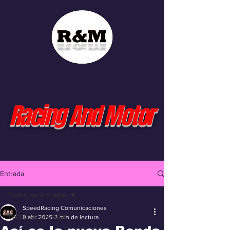
Racing And Motor
Entrada
Todas las entradas
SpeedRacing Comunicaciones
Todas las entradas
8 abr 2025
2 min de lectura