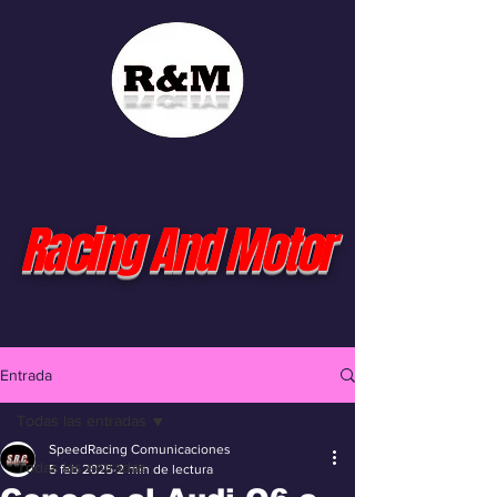
Racing And Motor
Entrada
Todas las entradas
SpeedRacing Comunicaciones
Todas las entradas
5 feb 2025
2 min de lectura