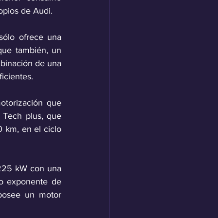
ropios de Audi.
sólo ofrece una 
que también, un 
mbinación de una 
icientes.
torización que 
 Tech plus, que 
km, en el ciclo 
 225 kW con una 
o exponente de 
posee un motor 