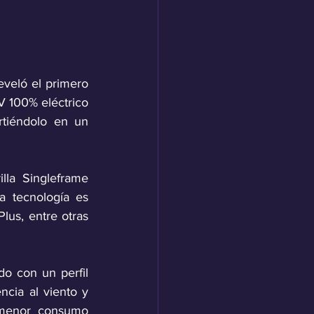
veló el primero 
 100% eléctrico 
tiéndolo en un 
lla Singleframe 
a tecnología es 
lus, entre otras 
o con un perfil 
ncia al viento y 
 menor consumo 