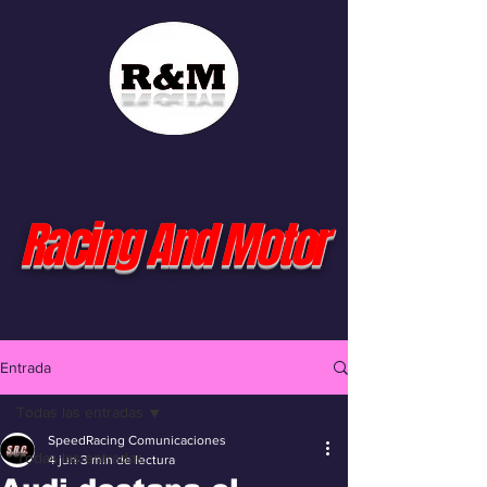
Racing And Motor
Entrada
Todas las entradas
SpeedRacing Comunicaciones
Todas las entradas
4 jun
3 min de lectura