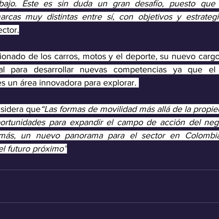
bajo. Este es sin duda un gran desafío, puesto que 
cas muy distintas entre sí, con objetivos y estrategia
ctor.
ionado de los carros, motos y el deporte, su nuevo cargo
nal para desarrollar nuevas competencias ya que el
s un área innovadora para explorar. 
nsidera que
“Las formas de movilidad más allá de la propie
rtunidades para expandir el campo de acción del negoc
emás, un nuevo panorama para el sector en Colombia,
l futuro próximo”