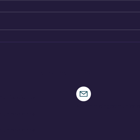
Hennessey destapa su
Todo
nueva criatura
Fes
CONTÁCTENOS
municaciones
speedracingcomunica
municaciones
municaciones