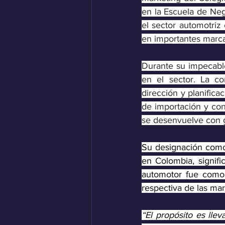
en la Escuela de Neg
el sector automotriz
en importantes marca
Durante su impecable 
en el sector. La com
dirección y planifica
de importación y con
se desenvuelve con g
Su designación como 
en Colombia, signifi
automotor fue como 
respectiva de las ma
“El propósito es lle