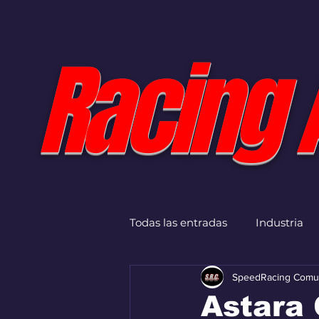
Racing 
Todas las entradas
Industria
SpeedRacing Comu
Astara 