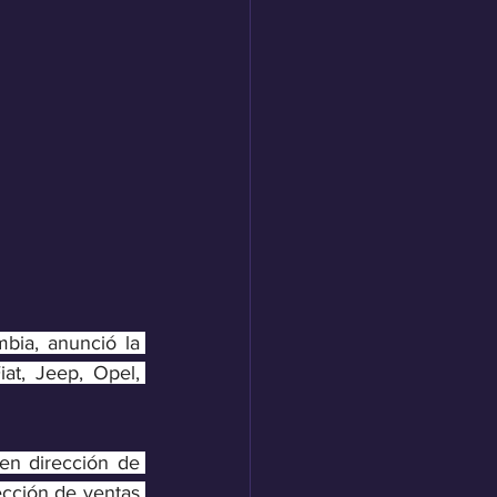
bia, anunció la 
t, Jeep, Opel, 
n dirección de 
cción de ventas 