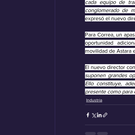
cada equipo de tra
conglomerado de mar
expresó el nuevo dire
Para Correa, un apas
oportunidad adicio
movilidad de Astara e
El nuevo director co
suponen grandes opo
Ello constituye, ad
presente como para e
Industria