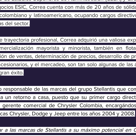
ocios ESIC, Correa cuenta con más de 20 años de sólida
 colombiano y latinoamericano, ocupando cargos directivo
s del sector
.
trayectoria profesional, Correa adquirió una valiosa expe
ercialización mayorista y minorista, también en flotas 
ción de ventas, determinación de precios, desarrollo de p
cesionarios, y el mercadeo, son tan solo algunas de las á
ran éxito.
responsable de las marcas del grupo Stellantis que come
ca un retorno a casa, puesto que su primer cargo directi
gerente comercial de Chrysler Colombia, encargándose
rcas Chrysler, Dodge y Jeep entre los años 2004 y 2008.
var a las marcas de Stellantis a su máximo potencial en C