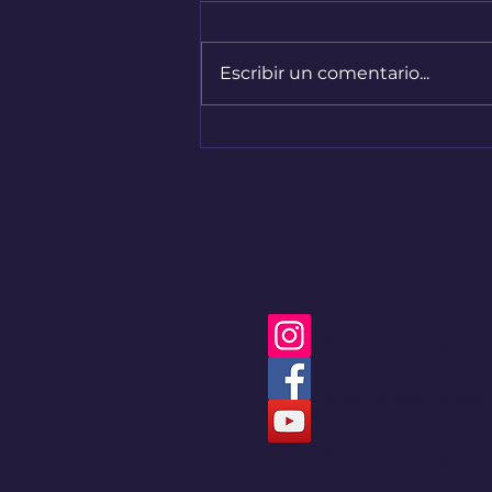
Escribir un comentario...
Audi A2 e-Tron, el auto
más eficiente de la
marca
Speed Racing Co
Speed Racing Co
Speed Racing Co