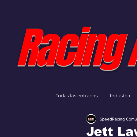
Racing 
Todas las entradas
Industria
SpeedRacing Comu
Jett L