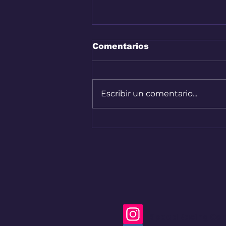
Comentarios
Escribir un comentario...
Bogotá convirtió sus
calles en una pista de
Hard Enduro
Speed Racing Co