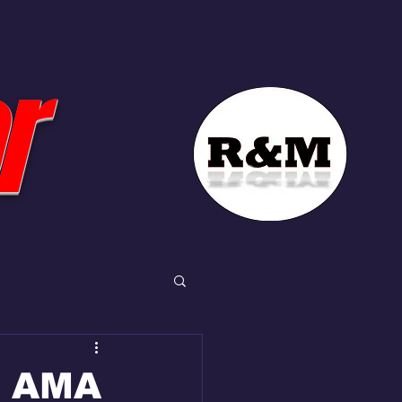
r
l AMA