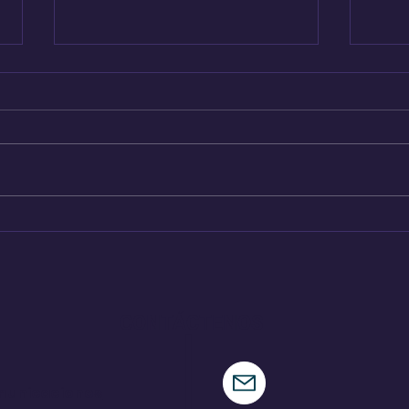
Pajari logra una victoria
Ind
de ensueño en su tierra
par
CONTÁCTENOS
municaciones