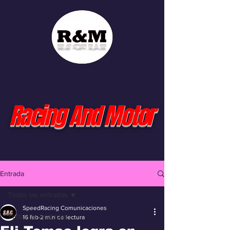
Racing And Motor
Entrada
Todas las entradas
SpeedRacing Comunicaciones
Todas las entradas
16 feb
2 min de lectura