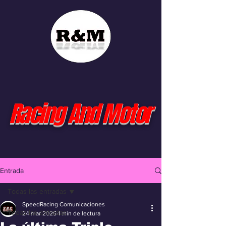
Racing And Motor
Entrada
Todas las entradas
SpeedRacing Comunicaciones
Todas las entradas
24 mar 2025
1 min de lectura