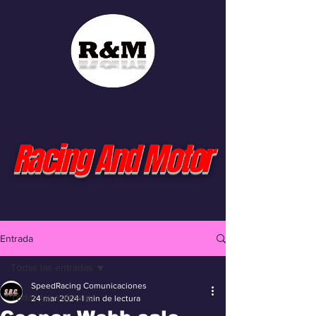
Racing And Motor
Entrada
Todas las entradas
SpeedRacing Comunicaciones
Todas las entradas
24 mar 2024
1 min de lectura